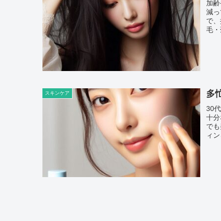
加齢
減っ
で、
毛・
多
スキンケア
30
十分
でも
ィン