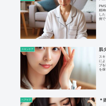
PM
精神
した
例で
肌
スキンケア
スキ
によ
プを
を保
＊
ヘアケア