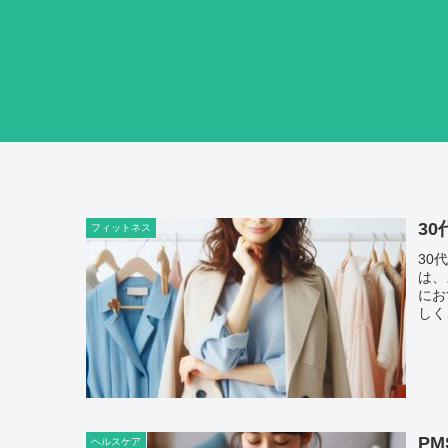
3
フィットネス
30
は、
にお
しく
P
ヘルスケア