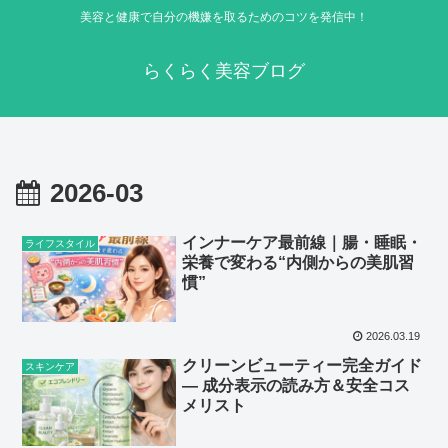
美容と健康で自分の機嫌を取るためのコツを発信中！
らくらく美容ブログ
2026-03
インナーケア最前線｜腸・睡眠・
ライフスタイル
栄養で変わる“内側からの美肌習
慣”
2026.03.19
クリーンビューティー完全ガイド
スキンケア
— 成分表示の読み方＆安全コス
メリスト