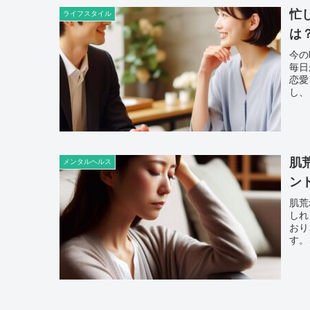
忙
ライフスタイル
は
今の
毎日
恋愛
し、
肌
メンタルヘルス
ン
肌荒
しれ
おり
す。