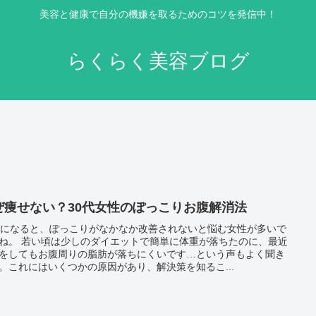
美容と健康で自分の機嫌を取るためのコツを発信中！
らくらく美容ブログ
ぜ痩せない？30代女性のぽっこりお腹解消法
代になると、ぽっこりがなかなか改善されないと悩む女性が多いで
ね。 若い頃は少しのダイエットで簡単に体重が落ちたのに、最近
をしてもお腹周りの脂肪が落ちにくいです…という声もよく聞き
。これにはいくつかの原因があり、解決策を知るこ...