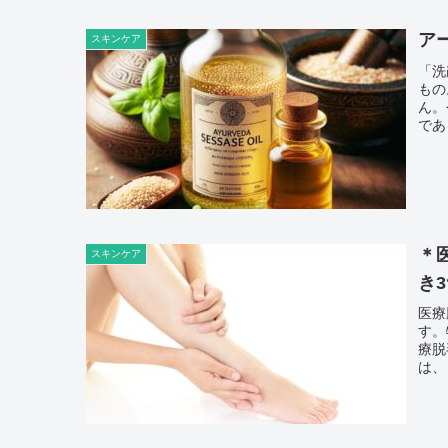
ア
スキンケア
「洗
もの
ん。
であ
＊
スキンケア
き
医療
す。
療脱
は、