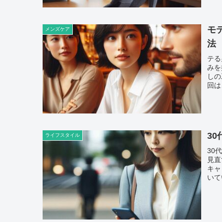
モ
メンズケア
法
テる
みを
しの
回は
3
ライフスタイル
30
見直
キャ
いて