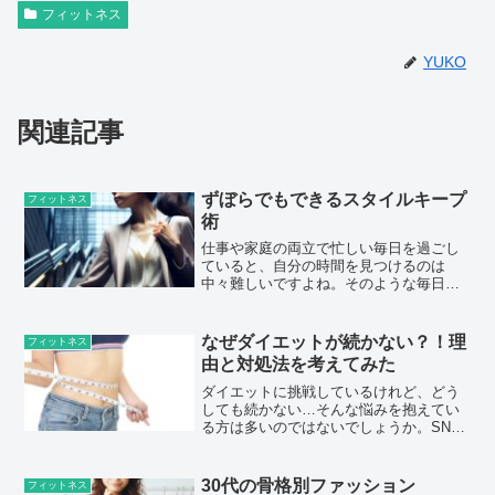
フィットネス
YUKO
関連記事
ずぼらでもできるスタイルキープ
フィットネス
術
仕事や家庭の両立で忙しい毎日を過ごし
ていると、自分の時間を見つけるのは
中々難しいですよね。そのような毎日の
中でも、少しでも楽に、そして効果的に
スタイルをキープするために取り組んで
いる方法をご紹介します。食事管理忙し
なぜダイエットが続かない？！理
フィットネス
いとついつい食事が乱れがち...
由と対処法を考えてみた
ダイエットに挑戦しているけれど、どう
しても続かない…そんな悩みを抱えてい
る方は多いのではないでしょうか。SNS
やネットでダイエット方法を調べては実
践してみるものの、気がつけば三日坊主
に終わってしまう。今回は、なぜダイエ
30代の骨格別ファッション
フィットネス