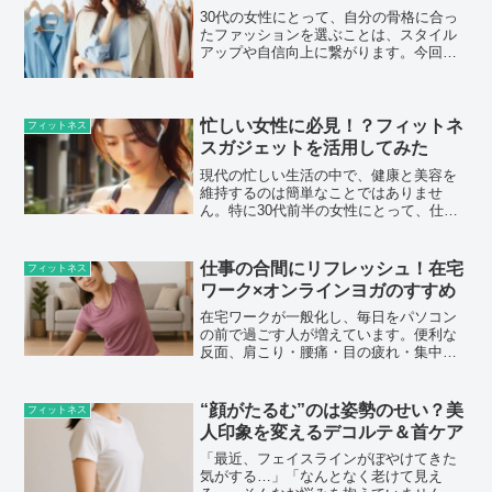
ットが続かないのか、そ...
30代の女性にとって、自分の骨格に合っ
たファッションを選ぶことは、スタイル
アップや自信向上に繋がります。今回
は、骨格タイプ別におすすめのファッシ
ョンアイテムとコーディネートのポイン
トを詳しくご紹介します。骨格タイプの
見分け方まずは、自分の骨...
忙しい女性に必見！？フィットネ
フィットネス
スガジェットを活用してみた
現代の忙しい生活の中で、健康と美容を
維持するのは簡単なことではありませ
ん。特に30代前半の女性にとって、仕事
や家庭、プライベートの時間をうまくや
りくりしながら、自分の機嫌を自分で取
るための方法を見つけることは重要で
仕事の合間にリフレッシュ！在宅
フィットネス
す。そこで今回は、フィット...
ワーク×オンラインヨガのすすめ
在宅ワークが一般化し、毎日をパソコン
の前で過ごす人が増えています。便利な
反面、肩こり・腰痛・目の疲れ・集中力
の低下など、心身への負担を感じている
人も多いのではないでしょうか？そんな
現代の働き方にピッタリなのが「オンラ
“顔がたるむ”のは姿勢のせい？美
フィットネス
インヨガ」。ヨガは心と体...
人印象を変えるデコルテ＆首ケア
「最近、フェイスラインがぼやけてきた
気がする…」「なんとなく老けて見え