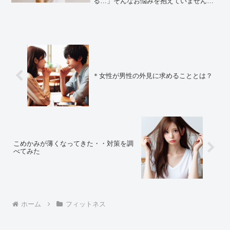
る…」そんなお悩みを抱えていません
か？実はそれ、“顔のたるみ”ではな
く、“姿勢”や“首・デコルテ”のケア不足が
原因かもしれません。顔は首や肩とつな
がっている一部。スマホや...
＊女性が男性の外見に求めることとは？
こめかみが薄くなってきた・・対策を調
べてみた
ホーム
フィットネス