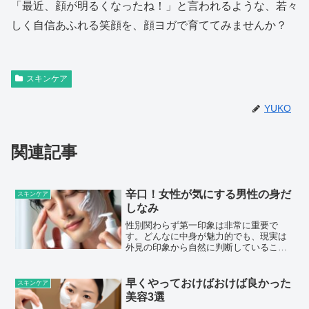
「最近、顔が明るくなったね！」と言われるような、若々
しく自信あふれる笑顔を、顔ヨガで育ててみませんか？
スキンケア
YUKO
関連記事
辛口！女性が気にする男性の身だ
スキンケア
しなみ
性別関わらず第一印象は非常に重要で
す。どんなに中身が魅力的でも、現実は
外見の印象から自然に判断していること
が多いです。特に女性は、男性の身だし
なみを細かくチェックしています。ま
た、見た目に気を使うことで、自信もつ
早くやっておけばおけば良かった
スキンケア
き、自然と魅力的に見えるもの...
美容3選