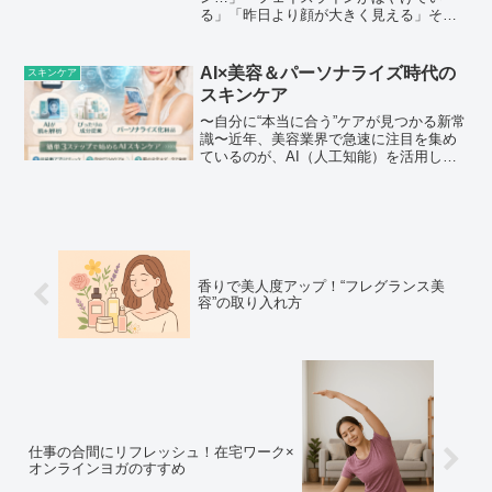
る」「昨日より顔が大きく見える」そん
な経験はありませんか？実は、多くの場
合それは「脂肪」ではなく「むくみ」が
原因です。顔のむくみは、睡眠中の水分
AI×美容＆パーソナライズ時代の
スキンケア
バランスや血流の低下、生活習...
スキンケア
〜自分に“本当に合う”ケアが見つかる新常
識〜近年、美容業界で急速に注目を集め
ているのが、AI（人工知能）を活用した
パーソナライズスキンケアです。これま
でのスキンケアは、「人気があるから」
「口コミがいいから」といった理由で選
ばれることが多く、...
香りで美人度アップ！“フレグランス美
容”の取り入れ方
仕事の合間にリフレッシュ！在宅ワーク×
オンラインヨガのすすめ