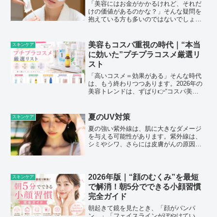
「美容にはお金がかかるけれど、それだ
けの価値があるのかな？」そんな疑問を
抱えている方も多いのではないでしょう
か。日常の支出や貯金、他の趣味への投
資を考えると、美容に大きな金額を費や
すことにためらいを感じてしまいますよ
美容もコスパ重視の時代｜“本当
スキンケア
ね。特に、初めての美容施...
に効いた”プチプラコスメ厳選リ
スト
「高いコスメ＝効果がある」そんな時代
は、もう終わりつつあります。2026年の
美容トレンドは、ずばり👉“コスパ美
容”ドラッグストアや手軽に買える価格帯
でも、成分・効果ともに優秀なコスメが
急増しています。この記事では、“本当に
夏のUV対策
スキンケア
使えるプチプラコス...
夏の強い紫外線は、肌に大きなダメージ
を与える可能性があります。紫外線は、
シミやシワ、さらには皮膚がんの原因に
もなるため、しっかりと対策を行うこと
が重要です。ここでは、夏のUV対策につ
いて、具体的な方法を詳しく解説しま
す。これらの方法を取り入...
2026年版｜“顔のむくみ”を最短
スキンケア
で解消！朝5分でできる小顔習慣
完全ガイド
朝起きて鏡を見たとき、「顔がパンパ
ン…」「フェイスラインがぼやけてい